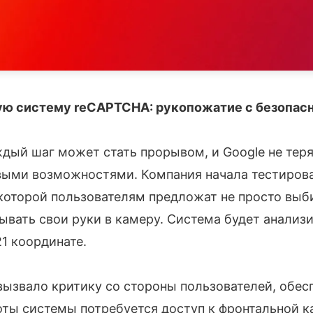
вую систему reCAPTCHA: рукопожатие с безопас
дый шаг может стать прорывом, и Google не теря
выми возможностями. Компания начала тестиров
 которой пользователям предложат не просто выб
ывать свои руки в камеру. Система будет анализ
21 координате.
вызвало критику со стороны пользователей, обе
оты системы потребуется доступ к фронтальной ка