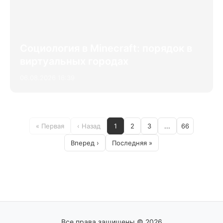
Социология в Minecraft: порядок в
виртуальных городах
06.08.2026 16:39
« Первая
‹ Назад
1
2
3
...
66
Вперед ›
Последняя »
Все права защищены © 2026