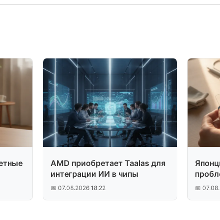
етные
AMD приобретает Taalas для
Японц
интеграции ИИ в чипы
пробл
экран
📅 07.08.2026 18:22
📅 07.08