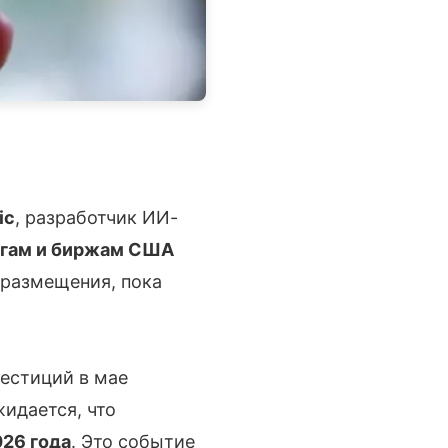
ic
, разработчик ИИ-
агам и биржам США
 размещения, пока
естиций в мае
жидается, что
026 года
. Это событие