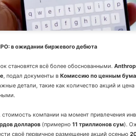
 IPO: в ожидании биржевого дебюта
нок становятся всё более обоснованными.
Anthrop
de
, подал документы в
Комиссию по ценным бум
ажные детали, такие как количество акций и цена
ными.
, стоимость компании на момент привлечения инв
рдов долларов
(примерно
11 триллионов сум
). О
сти своё первичное размещение акций осенью
2