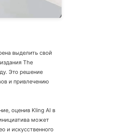
ена выделить свой
издания The
оду. Это решение
вов и привлечению
е, оценив Kling AI в
 инициатива может
ео и искусственного