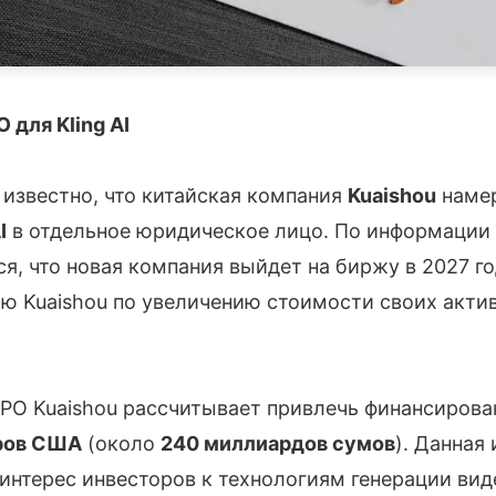
 для Kling AI
 известно, что китайская компания
Kuaishou
намер
I
в отдельное юридическое лицо. По информации 
тся, что новая компания выйдет на биржу в 2027 г
ию Kuaishou по увеличению стоимости своих акти
IPO Kuaishou рассчитывает привлечь финансировани
ров США
(около
240 миллиардов сумов
). Данная
интерес инвесторов к технологиям генерации вид