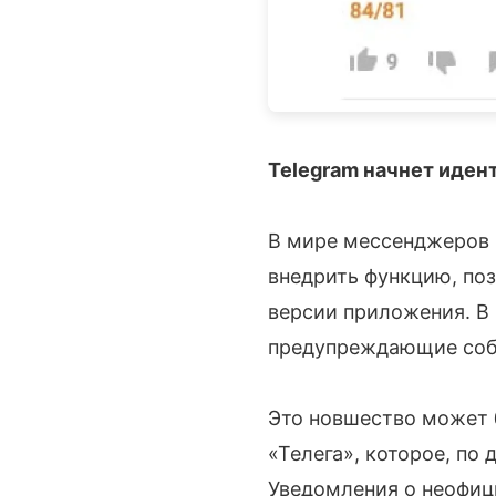
Telegram начнет иде
В мире мессенджеров в
внедрить функцию, по
версии приложения. В
предупреждающие собе
Это новшество может 
«Телега», которое, по
Уведомления о неофиц