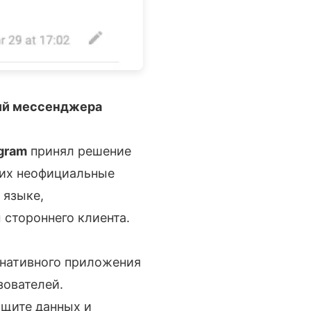
ий мессенджера
gram
принял решение
щих неофициальные
 языке,
стороннего клиента.
рнативного приложения
зователей.
ащите данных и