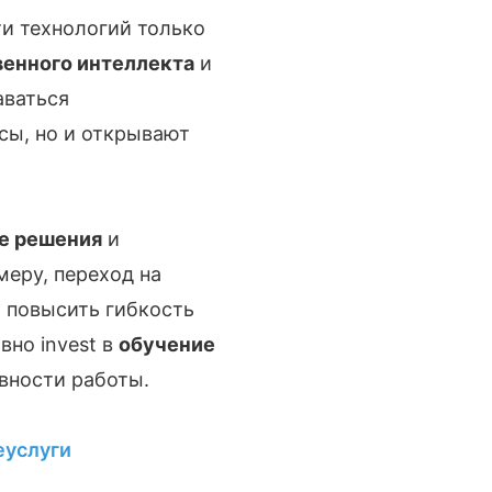
ти технологий только
венного интеллекта
и
аваться
сы, но и открывают
е решения
и
меру, переход на
 повысить гибкость
вно invest в
обучение
вности работы.
еуслуги