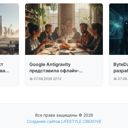
кт
Google Antigravity
ByteD
тва
представила офлайн-
разра
переводчик
📅 07.08.2026 22:12
📅 07.08
Все права защищены © 2026
Создание сайтов
LIFESTYLE CREATIVE