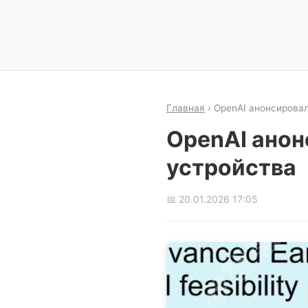
Главная
›
OpenAI анонсировал
OpenAI анон
устройства
📅 20.01.2026 17:05