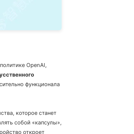
политике OpenAI,
усственного
осительно функционала
ства, которое станет
влять собой «капсулы»,
тройство откроет