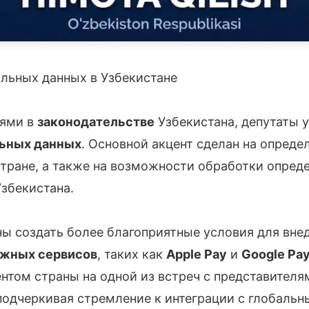
альных данных в Узбекистане
иями в
законодательстве
Узбекистана, депутаты 
ьных данных
. Основной акцент сделан на опреде
стране, а также на возможности обработки опред
збекистана.
ны создать более благоприятные условия для вне
ёжных сервисов
, таких как
Apple Pay
и
Google Pa
нтом страны на одной из встреч с представителя
подчеркивая стремление к интеграции с глобаль