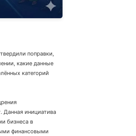
утвердили поправки,
лении, какие данные
елённых категорий
дрения
y
. Данная инициатива
ми бизнеса в
ными финансовыми