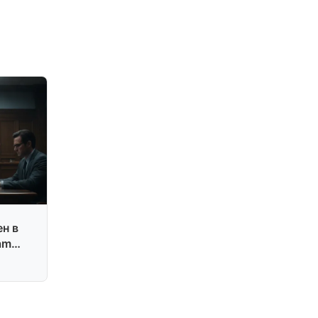
н в
am