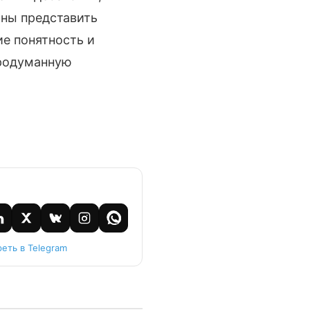
жны представить
е понятность и
продуманную
еть в Telegram