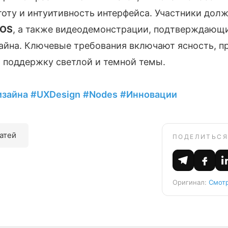
тоту и интуитивность интерфейса. Участники дол
iOS
, а также видеодемонстрации, подтверждающи
айна. Ключевые требования включают ясность, 
и поддержку светлой и темной темы.
изайна
#UXDesign
#Nodes
#Инновации
татей
ПОДЕЛИТЬСЯ
Оригинал:
Смотр