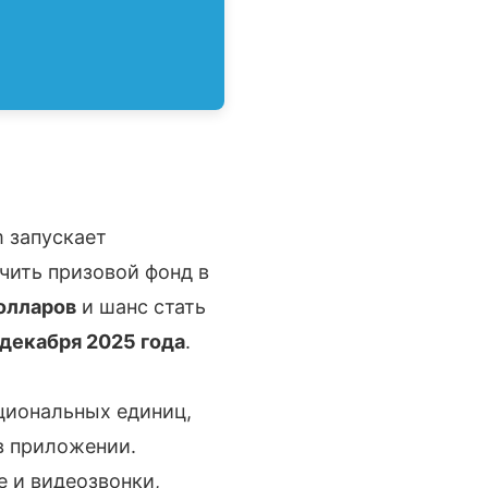
m запускает
учить призовой фонд в
олларов
и шанс стать
 декабря 2025 года
.
иональных единиц,
в приложении.
 и видеозвонки,