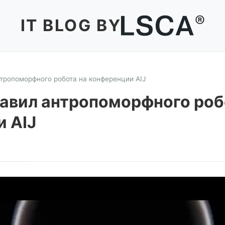
IT BLOG BY
тропоморфного робота на конференции AIJ
авил антропоморфного роб
 AIJ