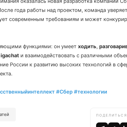
 внимания оказалась новая разработка компании 
После года работы над проектом, команда уверяет
ует современным требованиям и может конкури
ляющими функциями: он умеет
ходить
,
разговари
igachat
и взаимодействовать с различными объек
ние России к развитию высоких технологий в сфе
екта.
усственныйинтеллект
#Сбер
#технологии
татей
ПОДЕЛИТЬСЯ