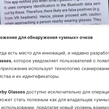
ложение для обнаружения «умных» очков
гда есть место для инноваций, и недавно разрабо
asses
, которое уведомляет пользователей о появ
о приложение использует технологию сканирован
йства и их идентификаторы.
rby Glasses
доступно исключительно для операц
может стать полезным как для владельцев «умных»
х использовании, предлагая новый уровень взаим