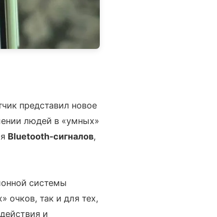
тчик представил новое
лении людей в «умных»
ия
Bluetooth-сигналов
,
ионной системы
 очков, так и для тех,
одействия и