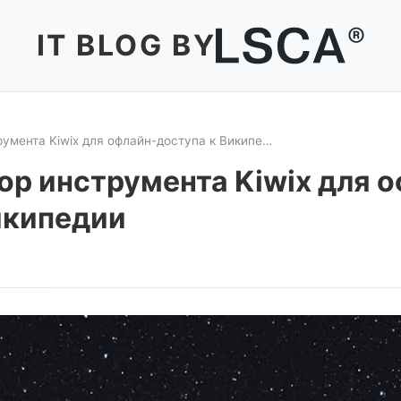
IT BLOG BY
румента Kiwix для офлайн-доступа к Википе…
ор инструмента Kiwix для 
икипедии