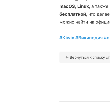
macOS
,
Linux
, а такж
бесплатной
, что дел
можно найти на офици
#Kiwix
#Википедия
#о
← Вернуться к списку с