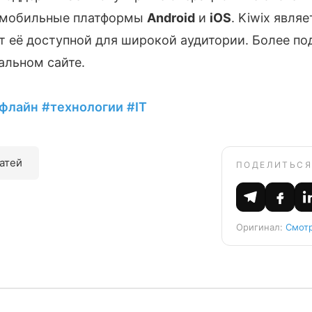
е мобильные платформы
Android
и
iOS
. Kiwix явля
ает её доступной для широкой аудитории. Более 
альном сайте.
флайн
#технологии
#IT
татей
ПОДЕЛИТЬСЯ
Оригинал:
Смотр