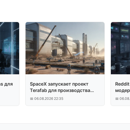
s для
SpaceX запускает проект
Reddit
Terafab для производства
модер
чипов
сабре
📅 06.08.2026 22:35
📅 06.08