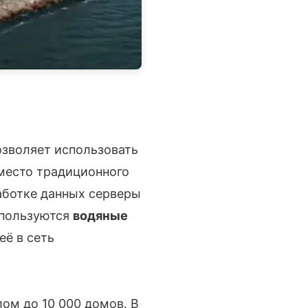
озволяет использовать
место традиционного
аботке данных серверы
спользуются
водяные
её в сеть
ом до 10 000 домов. В