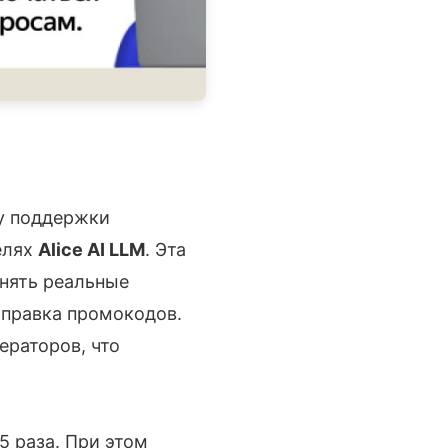
му поддержки
елях
Alice AI LLM
. Эта
лнять реальные
тправка промокодов.
ераторов, что
5 раза. При этом